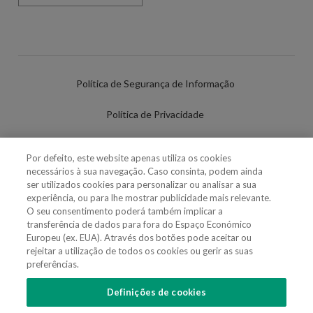
Política de Segurança de Informação
Política de Privacidade
Termos de Utilização
Por defeito, este website apenas utiliza os cookies
necessários à sua navegação. Caso consinta, podem ainda
Política de Cookies
ser utilizados cookies para personalizar ou analisar a sua
experiência, ou para lhe mostrar publicidade mais relevante.
Definições de cookies
O seu consentimento poderá também implicar a
transferência de dados para fora do Espaço Económico
Uso Fraudulento Nome/Marca
Europeu (ex. EUA). Através dos botões pode aceitar ou
rejeitar a utilização de todos os cookies ou gerir as suas
preferências.
Definições de cookies
SIGA-NOS