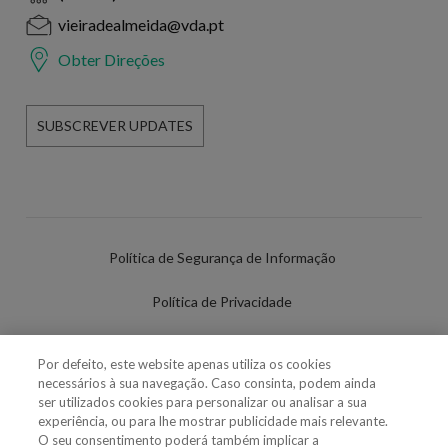
vieiradealmeida@vda.pt
Obter Direções
SUBSCREVER UPDATES
Política de Segurança de Informação
Política de Privacidade
Termos de Utilização
Por defeito, este website apenas utiliza os cookies
necessários à sua navegação. Caso consinta, podem ainda
Política de Cookies
ser utilizados cookies para personalizar ou analisar a sua
experiência, ou para lhe mostrar publicidade mais relevante.
Definições de cookies
O seu consentimento poderá também implicar a