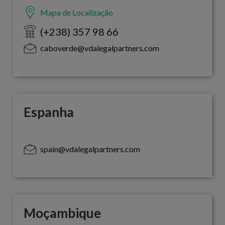
Mapa de Localização
(+238) 357 98 66
caboverde@vdalegalpartners.com
Espanha
spain@vdalegalpartners.com
Moçambique