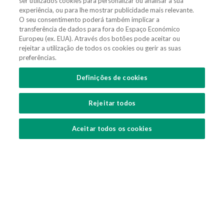
ser utilizados cookies para personalizar ou analisar a sua
experiência, ou para lhe mostrar publicidade mais relevante.
O seu consentimento poderá também implicar a
(+351) 21 311 3400
transferência de dados para fora do Espaço Económico
Europeu (ex. EUA). Através dos botões pode aceitar ou
vieiradealmeida@vda.pt
rejeitar a utilização de todos os cookies ou gerir as suas
preferências.
Obter Direções
Definições de cookies
SUBSCREVER UPDATES
Rejeitar todos
Aceitar todos os cookies
Política de Segurança de Informação
Política de Privacidade
Termos de Utilização