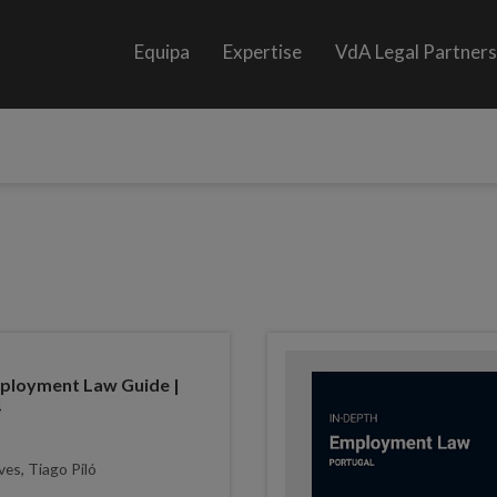
Equipa
Expertise
VdA Legal Partner
loyment Law Guide |
4
es, Tiago Piló