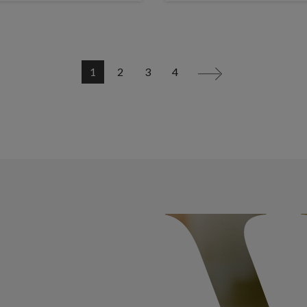
1
2
3
4
>