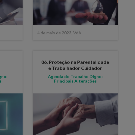
4 de maio de 2023, VdA
s
06. Proteção na Parentalidade
e Trabalhador Cuidador
gno:
Agenda do Trabalho Digno:
s
Principais Alterações