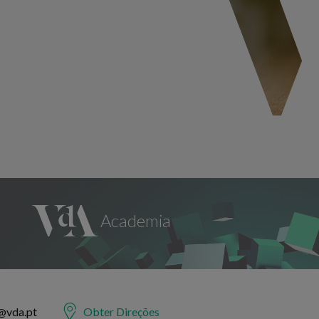
@vda.pt
Obter Direções