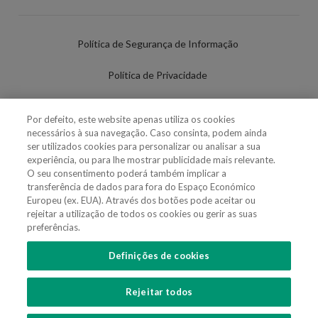
Política de Segurança de Informação
Política de Privacidade
Termos de Utilização
Por defeito, este website apenas utiliza os cookies
necessários à sua navegação. Caso consinta, podem ainda
Política de Cookies
ser utilizados cookies para personalizar ou analisar a sua
experiência, ou para lhe mostrar publicidade mais relevante.
Definições de cookies
O seu consentimento poderá também implicar a
transferência de dados para fora do Espaço Económico
Uso Fraudulento Nome/Marca
Europeu (ex. EUA). Através dos botões pode aceitar ou
rejeitar a utilização de todos os cookies ou gerir as suas
preferências.
Definições de cookies
SIGA-NOS
Rejeitar todos
Copyright 2018 - 2026 © VdA - Vieira de Almeida & Associados - Sociedade de
Advogados e Consultores, SP RL. Todos os direitos reservados.