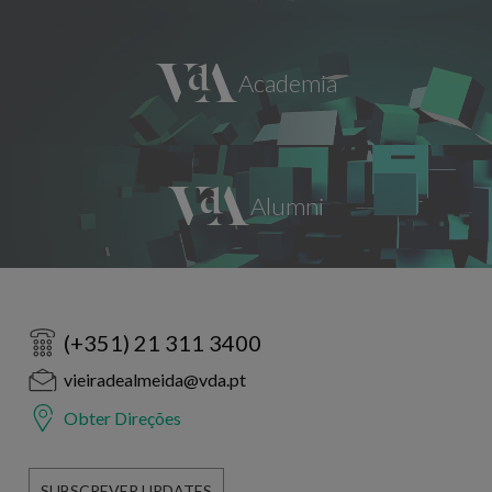
(+351) 21 311 3400
vieiradealmeida@vda.pt
Obter Direções
SUBSCREVER UPDATES