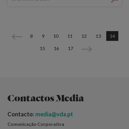
8
9
10
11
12
13
14
<
15
16
17
>
Contactos Media
Contacto:
media@vda.pt
Comunicação Corporativa