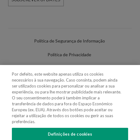
Política de Segurança de Informação
Política de Privacidade
Termos de Utilização
Por defeito, este website apenas utiliza os cookies
necessários à sua navegação. Caso consinta, podem ainda
Política de Cookies
ser utilizados cookies para personalizar ou analisar a sua
experiência, ou para lhe mostrar publicidade mais relevante.
Definições de cookies
O seu consentimento poderá também implicar a
transferência de dados para fora do Espaço Económico
Uso Fraudulento Nome/Marca
Europeu (ex. EUA). Através dos botões pode aceitar ou
rejeitar a utilização de todos os cookies ou gerir as suas
preferências.
Definições de cookies