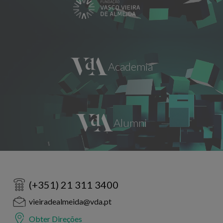
(+351) 21 311 3400
vieiradealmeida@vda.pt
Obter Direções