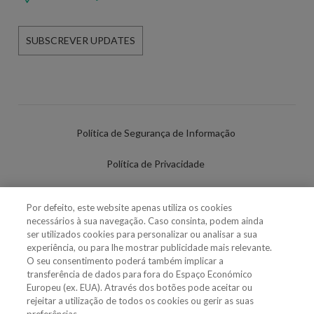
SUBSCREVER UPDATES
Política de Segurança de Informação
Política de Privacidade
Termos de Utilização
Por defeito, este website apenas utiliza os cookies
necessários à sua navegação. Caso consinta, podem ainda
Política de Cookies
ser utilizados cookies para personalizar ou analisar a sua
experiência, ou para lhe mostrar publicidade mais relevante.
Definições de cookies
O seu consentimento poderá também implicar a
transferência de dados para fora do Espaço Económico
Uso Fraudulento Nome/Marca
Europeu (ex. EUA). Através dos botões pode aceitar ou
rejeitar a utilização de todos os cookies ou gerir as suas