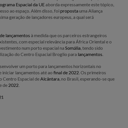
ograma Espacial da UE
aborda expressamente este tópico,
esso ao espaço. Além disso, foi
proposta
uma Aliança
xima geração de lançadores europeus, a qual será
de lançamentos
à medida que os parceiros estrangeiros
istentes, com especial relevância para África Oriental e o
vestimento num porto espacial na
Somália
, tendo sido
ilização do Centro Espacial Broglio para
lançamentos
.
esenvolver um porto para lançamentos horizontais no
e iniciar lançamentos até ao
final de 2022
. Os primeiros
o Centro Espacial de
Alcântara
, no Brasil, esperando-se que
re de
2022
.
21