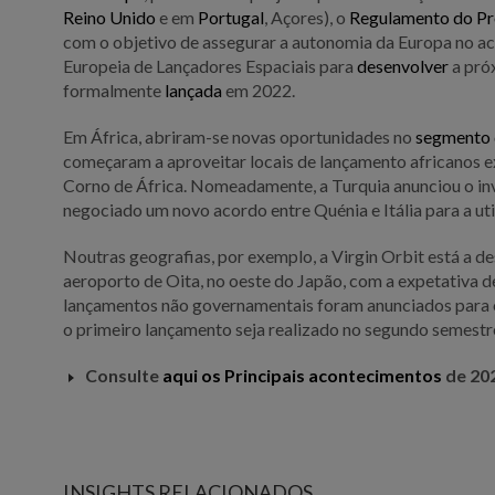
Reino Unido
e em
Portugal
, Açores), o
Regulamento do Pr
com o objetivo de assegurar a autonomia da Europa no ac
Europeia de Lançadores Espaciais para
desenvolver
a pró
formalmente
lançada
em 2022.
Em África, abriram-se novas oportunidades no
segmento 
começaram a aproveitar locais de lançamento africanos ex
Corno de África. Nomeadamente, a Turquia anunciou o in
negociado um novo acordo entre Quénia e Itália para a ut
Noutras geografias, por exemplo, a Virgin Orbit está a d
aeroporto de Oita, no oeste do Japão, com a expetativa d
lançamentos não governamentais foram anunciados para 
o primeiro lançamento seja realizado no segundo semest
Consulte
aqui os Principais acontecimentos
de 20
INSIGHTS RELACIONADOS