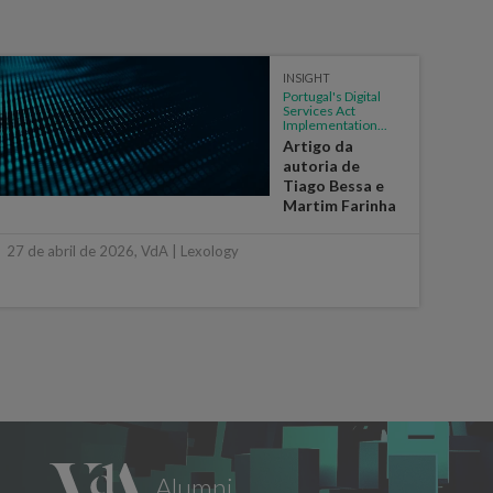
INSIGHT
Portugal's Digital
Services Act
Implementation...
Artigo da
autoria de
Tiago Bessa e
Martim Farinha
6 de 
27 de abril de 2026, VdA | Lexology