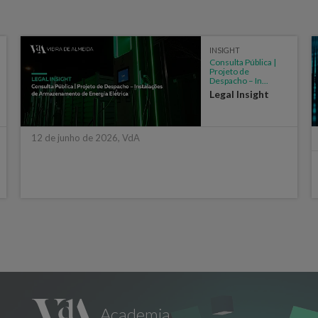
INSIGHT
Consulta Pública |
Projeto de
Despacho – In...
Legal Insight
12 de junho de 2026, VdA