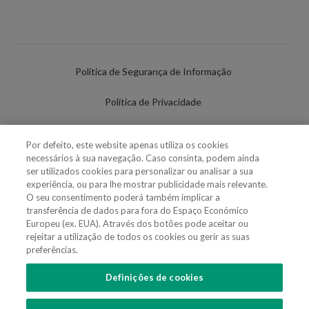
Política de Segurança de Informação
Política de Privacidade
Termos de Utilização
Por defeito, este website apenas utiliza os cookies
necessários à sua navegação. Caso consinta, podem ainda
Política de Cookies
ser utilizados cookies para personalizar ou analisar a sua
experiência, ou para lhe mostrar publicidade mais relevante.
Definições de cookies
O seu consentimento poderá também implicar a
transferência de dados para fora do Espaço Económico
Uso Fraudulento Nome/Marca
Europeu (ex. EUA). Através dos botões pode aceitar ou
rejeitar a utilização de todos os cookies ou gerir as suas
preferências.
Definições de cookies
SIGA-NOS