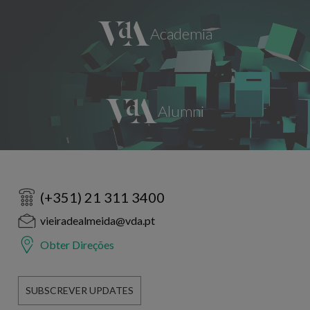
(+351) 21 311 3400
vieiradealmeida@vda.pt
Obter Direções
SUBSCREVER UPDATES