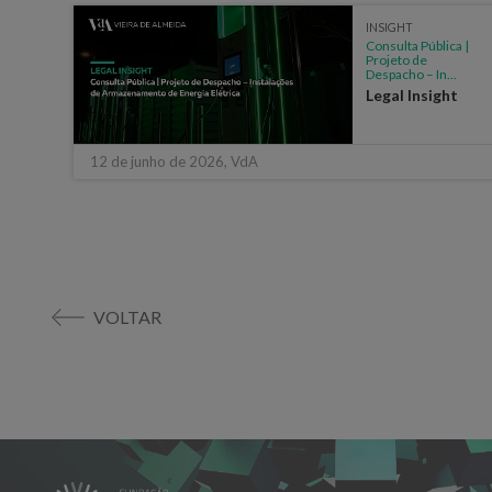
INSIGHT
ei
Consulta Pública |
Projeto de
 em
Despacho – In...
Legal Insight
ht
12 de junho de 2026, VdA
VOLTAR