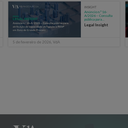
INSIGHT
Anúncio n.º 16-
A/2026 – Consulta
pública para...
Legal Insight
5 de fevereiro de 2026, VdA