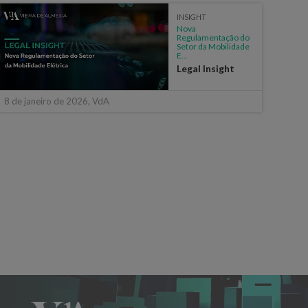
INSIGHT
Nova
Regulamentação do
Setor da Mobilidade
E...
Legal Insight
8 de janeiro de 2026, VdA
4 de