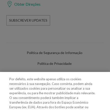
Obter Direções
SUBSCREVER UPDATES
Política de Segurança de Informação
Política de Privacidade
Termos de Utilização
Por defeito, este website apenas utiliza os cookies
necessários à sua navegação. Caso consinta, podem ainda
Política de Cookies
ser utilizados cookies para personalizar ou analisar a sua
experiência, ou para lhe mostrar publicidade mais relevante.
Definições de cookies
O seu consentimento poderá também implicar a
transferência de dados para fora do Espaço Económico
Uso Fraudulento Nome/Marca
Europeu (ex. EUA). Através dos botões pode aceitar ou