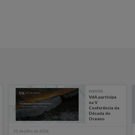
EVENTOS
VdA participa
na V
Conferência da
Década do
Oceano
31 de julho de 2026