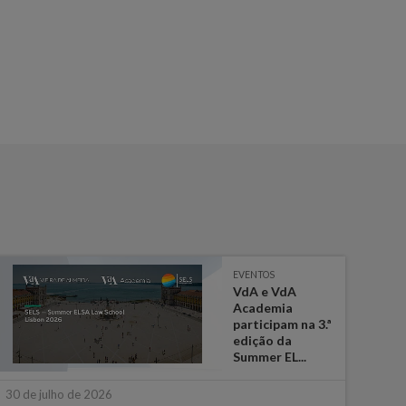
EVENTOS
VdA e VdA
Academia
participam na 3.ª
edição da
Summer EL...
16 de
30 de julho de 2026