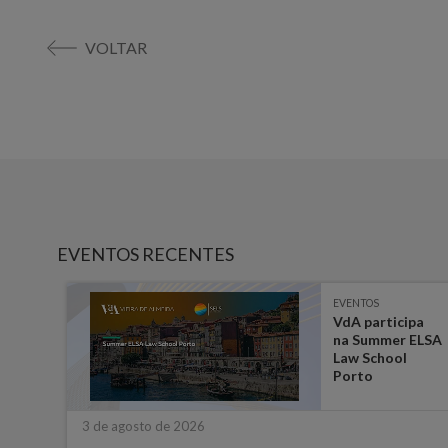
VOLTAR
EVENTOS RECENTES
EVENTOS
-
VdA participa
 em
na Summer ELSA
a
Law School
ara
Porto
3 de agosto de 2026