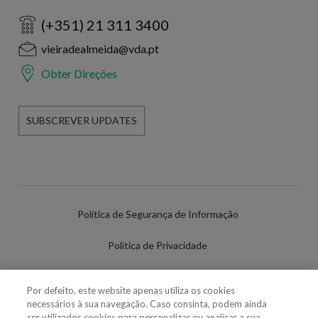
(+351) 21 311 3400
vieiradealmeida@vda.pt
Obter Direções
SUBSCREVER UPDATES
Política de Segurança de Informação
Política de Privacidade
Termos de Utilização
Por defeito, este website apenas utiliza os cookies
necessários à sua navegação. Caso consinta, podem ainda
Política de Cookies
ser utilizados cookies para personalizar ou analisar a sua