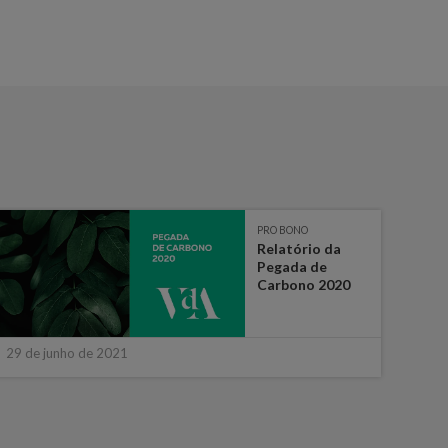
PRO BONO
Relatório da
Pegada de
Carbono 2020
29 de junho de 2021
15 d