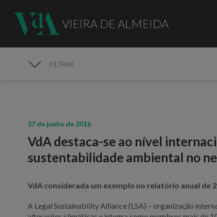
VIEIRA DE ALMEIDA
FILTRAR
MEDIA
27 de junho de 2016
VdA destaca-se ao nível internaci
sustentabilidade ambiental no n
VdA considerada um exemplo no relatório anual de 20
A Legal Sustainability Alliance (LSA) – organização inte
alterações climáticas e integra como membros mais de 1