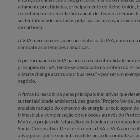
altamente prestigiadas, principalmente do Reino Unido, 
recentemente o seu relatório anual, destinado a demonstr
sustentabilidade adotadas pelas várias firmas, incluindo
de carbono.
A VdA mereceu destaque, no relatório da LSA, como uma
combate às alterações climáticas.
A performance da VdA na área da sustentabilidade ambien
princípios da LSA, tendo-se destacado no âmbito do Princ
climate change across your business” – por ser um exemp
negócio.
A firma foi escolhida pelas principais iniciativas que des
sustentabilidade ambiental, designado “Projeto Verde”, s
anual de redução do consumo de energia, a reciclagem de 
trimestral, a compensação de emissões através do Proto
Mafra, o projeto de faturação electrónica e o formato in
Social Corporativa. De acordo com a LSA, a VdA apresent
advogados que se encontra na liderança do combate às al