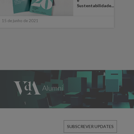
e
Sustentabilidade...
15 de junho de 2021
22 d
SUBSCREVER UPDATES