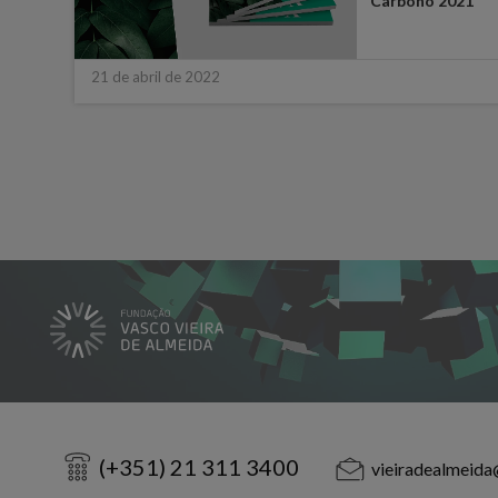
a VdA
Carbono 2021
21 de abril de 2022
(+351) 21 311 3400
vieiradealmeida