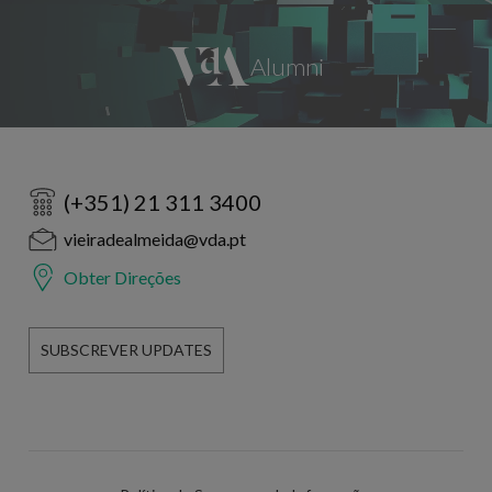
(+351) 21 311 3400
vieiradealmeida@vda.pt
Obter Direções
SUBSCREVER UPDATES