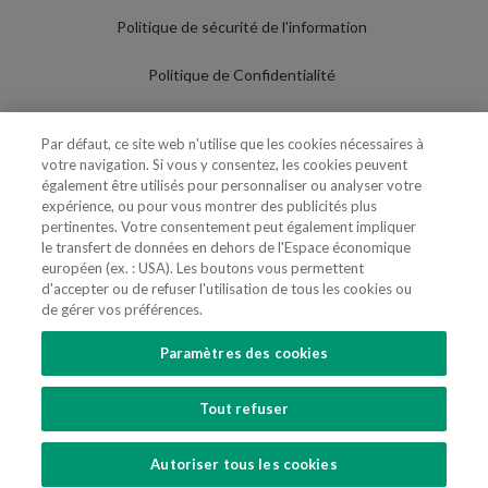
Politique de sécurité de l'information
Politique de Confidentialité
Conditions d'utilisation
Par défaut, ce site web n'utilise que les cookies nécessaires à
votre navigation. Si vous y consentez, les cookies peuvent
Politique de Cookies
également être utilisés pour personnaliser ou analyser votre
expérience, ou pour vous montrer des publicités plus
Paramètres des cookies
pertinentes. Votre consentement peut également impliquer
le transfert de données en dehors de l'Espace économique
Utilisation Frauduleuse du Nom/Brand
européen (ex. : USA). Les boutons vous permettent
d'accepter ou de refuser l'utilisation de tous les cookies ou
de gérer vos préférences.
Paramètres des cookies
SUIVEZ-NOUS
Tout refuser
Copyright 2018 - 2026 © VdA - Vieira de Almeida & Associados - Sociedade de
Advogados e Consultores, SP RL. Todos os direitos reservados.
Created by
SOFTWAY
.
Autoriser tous les cookies