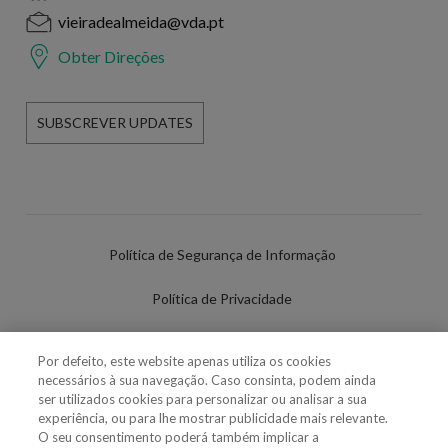
vieiradealmeida@vda.pt
Obter Direções
SUBSCREVER UPDATES
Política de Segurança de Informação
Política de Privacidade
Termos de Utilização
Por defeito, este website apenas utiliza os cookies
necessários à sua navegação. Caso consinta, podem ainda
Política de Cookies
ser utilizados cookies para personalizar ou analisar a sua
experiência, ou para lhe mostrar publicidade mais relevante.
Definições de cookies
O seu consentimento poderá também implicar a