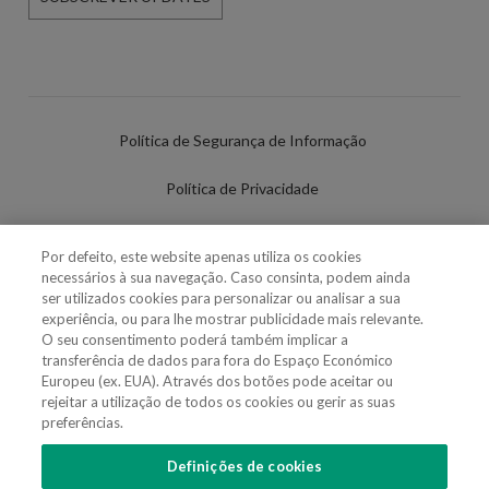
Política de Segurança de Informação
Política de Privacidade
Termos de Utilização
Por defeito, este website apenas utiliza os cookies
necessários à sua navegação. Caso consinta, podem ainda
Política de Cookies
ser utilizados cookies para personalizar ou analisar a sua
experiência, ou para lhe mostrar publicidade mais relevante.
Definições de cookies
O seu consentimento poderá também implicar a
transferência de dados para fora do Espaço Económico
Uso Fraudulento Nome/Marca
Europeu (ex. EUA). Através dos botões pode aceitar ou
rejeitar a utilização de todos os cookies ou gerir as suas
preferências.
Definições de cookies