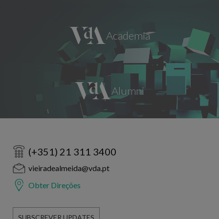
(+351) 21 311 3400
vieiradealmeida@vda.pt
Obter Direções
SUBSCREVER UPDATES