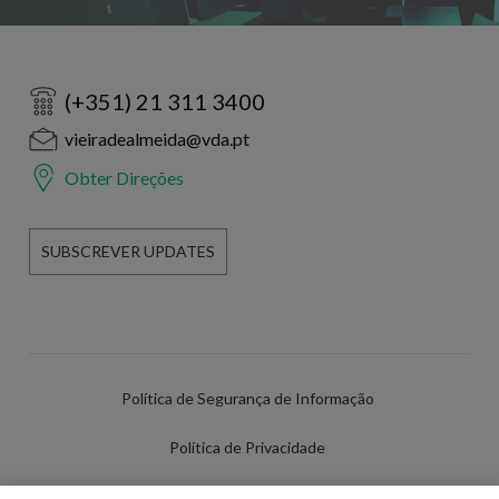
(+351) 21 311 3400
vieiradealmeida@vda.pt
Obter Direções
SUBSCREVER UPDATES
Política de Segurança de Informação
Política de Privacidade
Termos de Utilização