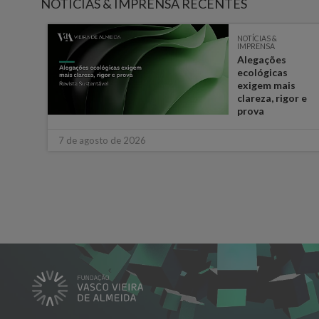
NOTÍCIAS & IMPRENSA RECENTES
NOTÍCIAS &
IMPRENSA
e
Alegações
ém
ecológicas
s
exigem mais
ara o
clareza, rigor e
prova
7 de agosto de 2026