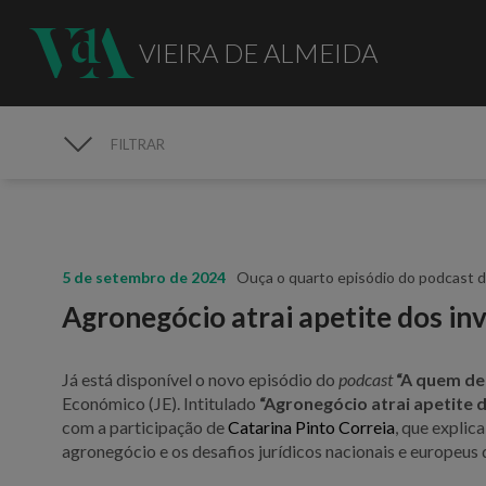
VIEIRA DE ALMEIDA
FILTRAR
MEDIA
5 de setembro de 2024
Ouça o quarto episódio do podcast d
Agronegócio atrai apetite dos in
Já está disponível o novo episódio do
podcast
“A quem de
Económico (JE). Intitulado
“Agronegócio atrai apetite 
com a participação de
Catarina Pinto Correia
, que explic
agronegócio e os desafios jurídicos nacionais e europeus 