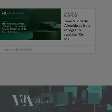
NOTÍCIAS &
IMPRENSA
João Vieira de
Almeida volta a
integrar o
ranking “Os
Ma...
30 de
3 de agosto de 2026