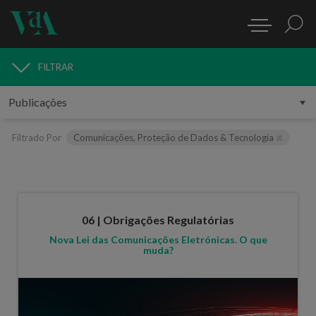
FILTRAR
PUBLICAÇÕES
Filtrado Por
Comunicações, Proteção de Dados & Tecnologia
06 | Obrigações Regulatórias
Nova Lei das Comunicações Eletrónicas. O que
muda?