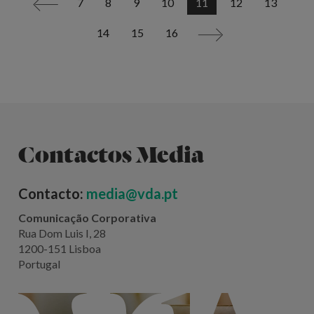
7
8
9
10
11
12
13
<
14
15
16
>
Contactos Media
Contacto:
media@vda.pt
Comunicação Corporativa
Rua Dom Luis I, 28
1200-151 Lisboa
Portugal