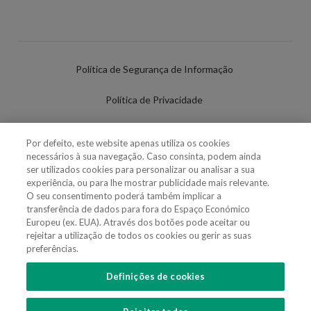
Política de Segurança de Informação
Política de Privacidade
Termos de Utilização
Por defeito, este website apenas utiliza os cookies
necessários à sua navegação. Caso consinta, podem ainda
Política de Cookies
ser utilizados cookies para personalizar ou analisar a sua
experiência, ou para lhe mostrar publicidade mais relevante.
Definições de cookies
O seu consentimento poderá também implicar a
transferência de dados para fora do Espaço Económico
Uso Fraudulento Nome/Marca
Europeu (ex. EUA). Através dos botões pode aceitar ou
rejeitar a utilização de todos os cookies ou gerir as suas
preferências.
Definições de cookies
SIGA-NOS