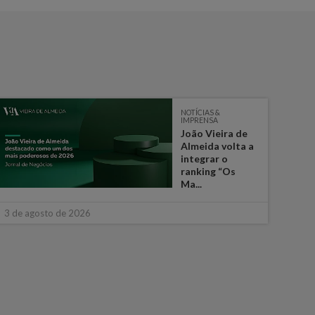
NOTÍCIAS &
IMPRENSA
João Vieira de
Almeida volta a
integrar o
ranking “Os
Ma...
30 de
3 de agosto de 2026