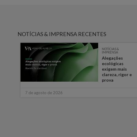
NOTÍCIAS & IMPRENSA RECENTES
NOTÍCIAS &
IMPRENSA
e
Alegações
ém
ecológicas
s
exigem mais
ara o
clareza, rigor e
prova
7 de agosto de 2026