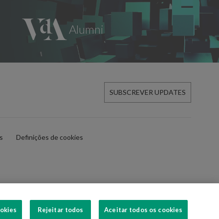
SUBSCREVER UPDATES
es
Definições de cookies
ookies
Rejeitar todos
Aceitar todos os cookies
SIGA-NOS