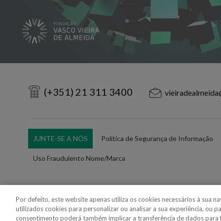
(+351) 21 311 3400
vieiradealmeida
JUNTE-SE A NÓS
Política de Segurança de Informação
Uso Fraudulento Nome/Marca
Por defeito, este website apenas utiliza os cookies necessários à sua 
utilizados cookies para personalizar ou analisar a sua experiência, ou p
Copyright 2018 - 2026 © VdA - Vieira de Almeida & Associados - Sociedade d
consentimento poderá também implicar a transferência de dados para 
Created by
SOFTWAY
.