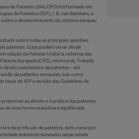
ropeu de Patentes (SACEPO) foi formado em
ropeu de Patentes (IEP), J. B. van Benthem, a
er sobre o desenvolvimento do sistema europeu
ultado sobre todas as principais questões
de patentes. Estas podem variar desde
 introdução da Patente Unitária, reforma das
 Patente Europeia (CPE), reforma do Tratado
direito substantivo de patentes - até
cessão de patentes europeias, tais como
e taxas do IEP e revisão das Guidelines de
propostas ao direito e à prática das patentes
das de uma forma exaustiva e equilibrada
ia e da profissão de patentes, bem como por
opriedade industrial nomeados
ad personam