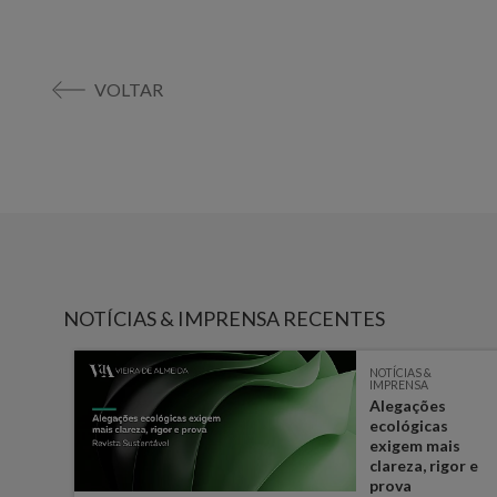
VOLTAR
NOTÍCIAS & IMPRENSA RECENTES
NOTÍCIAS &
IMPRENSA
e
Alegações
ém
ecológicas
s
exigem mais
ara o
clareza, rigor e
prova