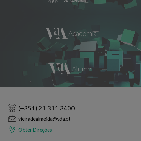
(+351) 21 311 3400
vieiradealmeida@vda.pt
Obter Direções