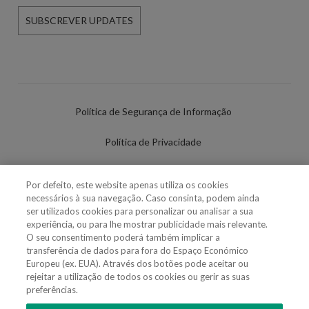
SUBSCREVER UPDATES
Política de Segurança de Informação
Política de Privacidade
Termos de Utilização
Por defeito, este website apenas utiliza os cookies
necessários à sua navegação. Caso consinta, podem ainda
Política de Cookies
ser utilizados cookies para personalizar ou analisar a sua
experiência, ou para lhe mostrar publicidade mais relevante.
Definições de cookies
O seu consentimento poderá também implicar a
transferência de dados para fora do Espaço Económico
Uso Fraudulento Nome/Marca
Europeu (ex. EUA). Através dos botões pode aceitar ou
rejeitar a utilização de todos os cookies ou gerir as suas
preferências.