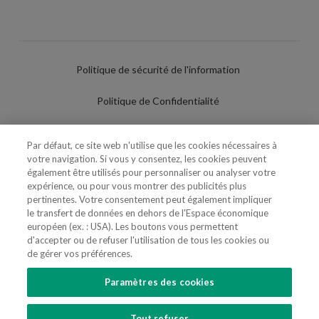
Politique de sécurité de l'information
Politique de Confidentialité
Conditions d'utilisation
Par défaut, ce site web n'utilise que les cookies nécessaires à
votre navigation. Si vous y consentez, les cookies peuvent
Politique de Cookies
également être utilisés pour personnaliser ou analyser votre
expérience, ou pour vous montrer des publicités plus
Paramètres des cookies
pertinentes. Votre consentement peut également impliquer
le transfert de données en dehors de l'Espace économique
Utilisation Frauduleuse du Nom/Brand
européen (ex. : USA). Les boutons vous permettent
d'accepter ou de refuser l'utilisation de tous les cookies ou
de gérer vos préférences.
Paramètres des cookies
SUIVEZ-NOUS
Tout refuser