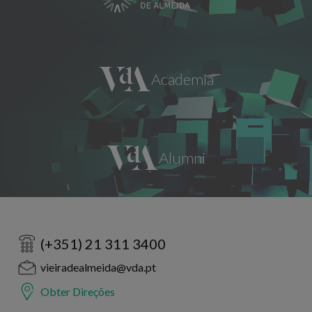
(+351) 21 311 3400
vieiradealmeida@vda.pt
Obter Direções