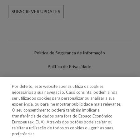
SUBSCREVER UPDATES
Política de Segurança de Informação
Política de Privacidade
Termos de Utilização
Por defeito, este website apenas utiliza os cookies
necessários à sua navegação. Caso consinta, podem ainda
Política de Cookies
ser utilizados cookies para personalizar ou analisar a sua
experiência, ou para lhe mostrar publicidade mais relevante.
Definições de cookies
O seu consentimento poderá também implicar a
transferência de dados para fora do Espaço Económico
Uso Fraudulento Nome/Marca
Europeu (ex. EUA). Através dos botões pode aceitar ou
rejeitar a utilização de todos os cookies ou gerir as suas
preferências.