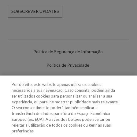
SUBSCREVER UPDATES
Política de Segurança de Informação
Política de Privacidade
Termos de Utilização
Por defeito, este website apenas utiliza os cookies
necessários à sua navegação. Caso consinta, podem ainda
Política de Cookies
ser utilizados cookies para personalizar ou analisar a sua
experiência, ou para lhe mostrar publicidade mais relevante.
Definições de cookies
O seu consentimento poderá também implicar a
transferência de dados para fora do Espaço Económico
Uso Fraudulento Nome/Marca
Europeu (ex. EUA). Através dos botões pode aceitar ou
rejeitar a utilização de todos os cookies ou gerir as suas
preferências.