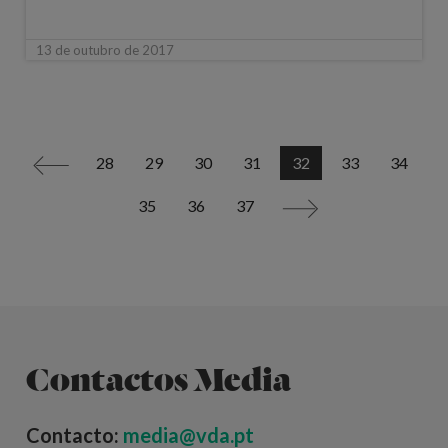
13 de outubro de 2017
28
29
30
31
32
33
34
<
35
36
37
>
Contactos Media
Contacto:
media@vda.pt