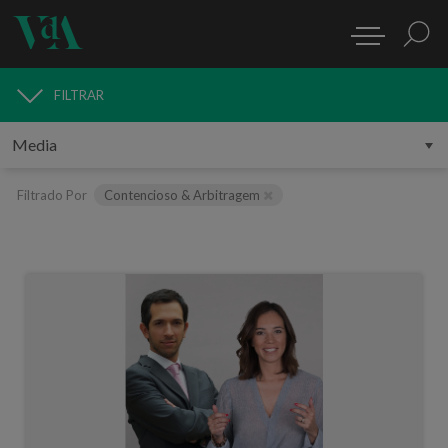
FILTRAR
MEDIA
Filtrado Por
Contencioso & Arbitragem