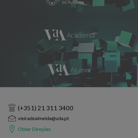
(+351) 21 311 3400
vieiradealmeida@vda.pt
Obter Direções