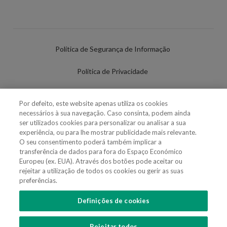
Política de Segurança de Informação
Política de Privacidade
Termos de Utilização
Por defeito, este website apenas utiliza os cookies
necessários à sua navegação. Caso consinta, podem ainda
Política de Cookies
ser utilizados cookies para personalizar ou analisar a sua
experiência, ou para lhe mostrar publicidade mais relevante.
Definições de cookies
O seu consentimento poderá também implicar a
transferência de dados para fora do Espaço Económico
Uso Fraudulento Nome/Marca
Europeu (ex. EUA). Através dos botões pode aceitar ou
rejeitar a utilização de todos os cookies ou gerir as suas
preferências.
Definições de cookies
SIGA-NOS
Rejeitar todos