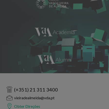
(+351) 21 311 3400
vieiradealmeida@vda.pt
Obter Direções