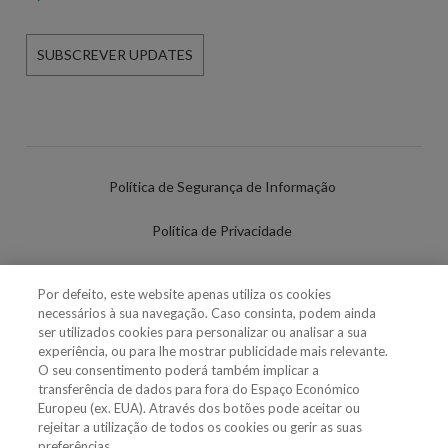
SUBSCREVER UPDATES
Política de Segurança de Informação
Política de Privacidade
Termos de Utilização
Por defeito, este website apenas utiliza os cookies
necessários à sua navegação. Caso consinta, podem ainda
Política de Cookies
ser utilizados cookies para personalizar ou analisar a sua
experiência, ou para lhe mostrar publicidade mais relevante.
Definições de cookies
O seu consentimento poderá também implicar a
transferência de dados para fora do Espaço Económico
Uso Fraudulento Nome/Marca
Europeu (ex. EUA). Através dos botões pode aceitar ou
rejeitar a utilização de todos os cookies ou gerir as suas
preferências.