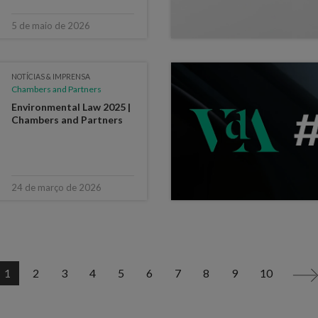
5 de maio de 2026
NOTÍCIAS & IMPRENSA
Chambers and Partners
Environmental Law 2025 |
Chambers and Partners
24 de março de 2026
1
2
3
4
5
6
7
8
9
10
>