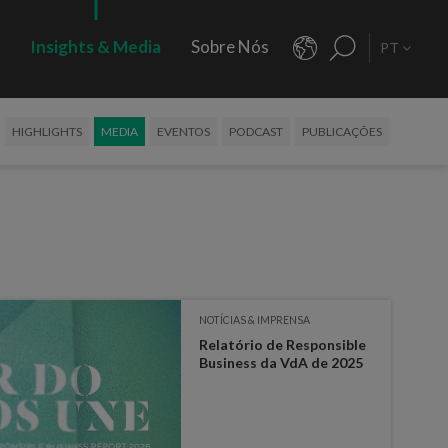
s
Insights & Media
Sobre Nós
PT
HIGHLIGHTS
MEDIA
EVENTOS
PODCAST
PUBLICAÇÕES
NOTÍCIAS & IMPRENSA
Relatório de Responsible
Business da VdA de 2025