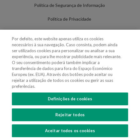
Política de Segurança de Informação
Política de Privacidade
Termos de Utilização
Por defeito, este website apenas utiliza os cookies
necessários à sua navegação. Caso consinta, podem ainda
Política de Cookies
ser utilizados cookies para personalizar ou analisar a sua
experiência, ou para lhe mostrar publicidade mais relevante.
Definições de cookies
O seu consentimento poderá também implicar a
transferência de dados para fora do Espaço Económico
Uso Fraudulento Nome/Marca
Europeu (ex. EUA). Através dos botões pode aceitar ou
rejeitar a utilização de todos os cookies ou gerir as suas
preferências.
Definições de cookies
SIGA-NOS
Rejeitar todos
Copyright 2018 - 2026 © VdA - Vieira de Almeida & Associados - Sociedade de
Advogados e Consultores, SP RL. Todos os direitos reservados.
Created by
SOFTWAY
.
Aceitar todos os cookies