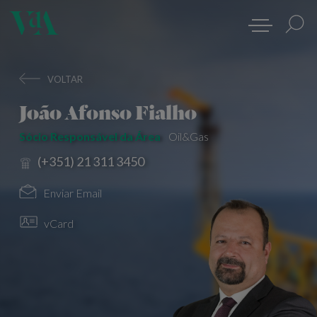
VOLTAR
João Afonso Fialho
Sócio Responsável da Área
Oil&Gas
(+351) 21 311 3450
Enviar Email
vCard