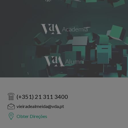
(+351) 21 311 3400
vieiradealmeida@vda.pt
Obter Direções