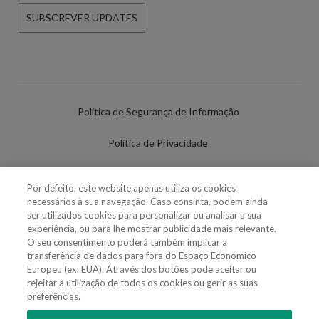
SUBSCREVER UPDATES
Política de Segurança de Informação
Política de Privacidade
Termos de Utilização
Por defeito, este website apenas utiliza os cookies
necessários à sua navegação. Caso consinta, podem ainda
Política de Cookies
ser utilizados cookies para personalizar ou analisar a sua
experiência, ou para lhe mostrar publicidade mais relevante.
Definições de cookies
O seu consentimento poderá também implicar a
transferência de dados para fora do Espaço Económico
Uso Fraudulento Nome/Marca
Europeu (ex. EUA). Através dos botões pode aceitar ou
rejeitar a utilização de todos os cookies ou gerir as suas
preferências.