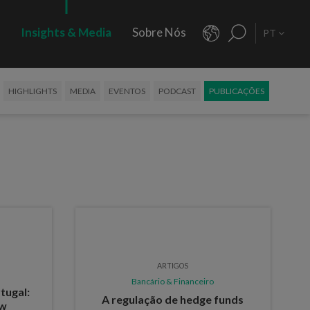
s
Insights & Media
Sobre Nós
PT
HIGHLIGHTS
MEDIA
EVENTOS
PODCAST
PUBLICAÇÕES
ARTIGOS
Bancário & Financeiro
tugal:
A regulação de hedge funds
ew