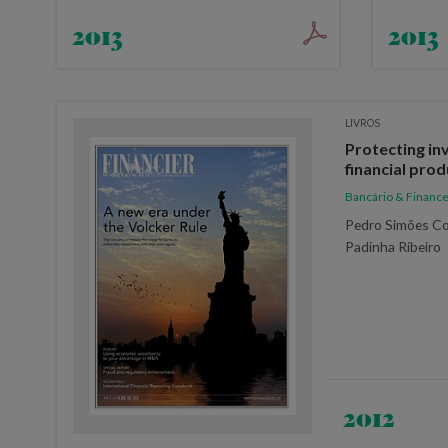
2013
2013
LIVROS
Protecting in
financial pro
Bancário & Finance
Pedro Simões Coe
Padinha Ribeiro
2012