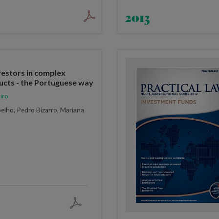
2013
vestors in complex
ducts - the Portuguese way
iro
lho, Pedro Bizarro, Mariana