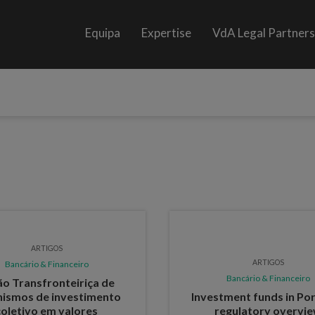
Equipa
Expertise
VdA Legal Partner
ARTIGOS
ARTIGOS
Bancário & Financeiro
Bancário & Financeiro
ão Transfronteiriça de
nismos de investimento
Investment funds in Por
coletivo em valores
regulatory overvi