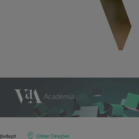
@vda.pt
Obter Direções