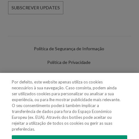
SUBSCREVER UPDATES
Política de Segurança de Informação
Política de Privacidade
Termos de Utilização
Por defeito, este website apenas utiliza os cookies
necessários à sua navegação. Caso consinta, podem ainda
Política de Cookies
ser utilizados cookies para personalizar ou analisar a sua
experiência, ou para lhe mostrar publicidade mais relevante.
Definições de cookies
O seu consentimento poderá também implicar a
transferência de dados para fora do Espaço Económico
Uso Fraudulento Nome/Marca
Europeu (ex. EUA). Através dos botões pode aceitar ou
rejeitar a utilização de todos os cookies ou gerir as suas
preferências.