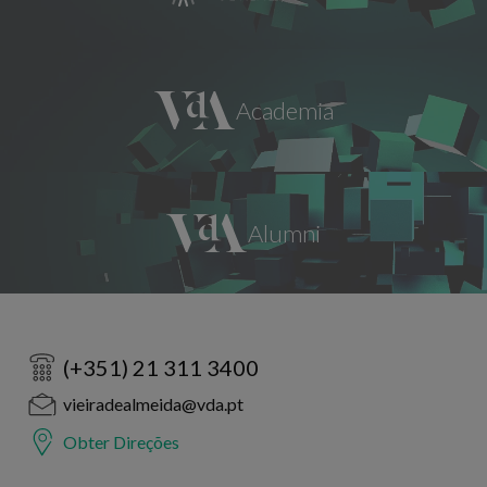
(+351) 21 311 3400
vieiradealmeida@vda.pt
Obter Direções