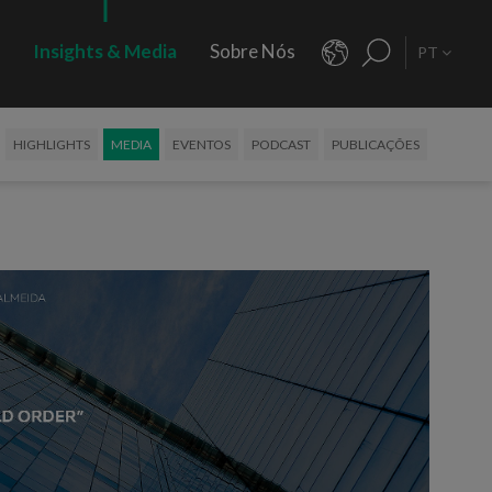
s
Insights & Media
Sobre Nós
PT
HIGHLIGHTS
MEDIA
EVENTOS
PODCAST
PUBLICAÇÕES