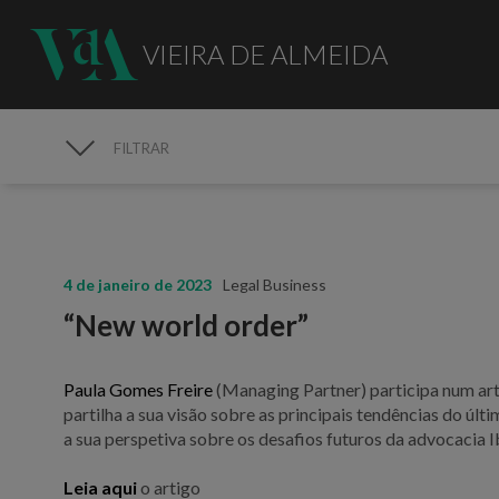
VIEIRA DE ALMEIDA
FILTRAR
MEDIA
4 de janeiro de 2023
Legal Business
“New world order”
Paula Gomes Freire
(Managing Partner) participa num art
partilha a sua visão sobre as principais tendências do ú
a sua perspetiva sobre os desafios futuros da advocacia I
Leia aqui
o artigo