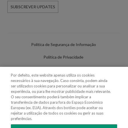
SUBSCREVER UPDATES
Política de Segurança de Informação
Política de Privacidade
Termos de Utilização
Por defeito, este website apenas utiliza os cookies
necessários à sua navegação. Caso consinta, podem ainda
Política de Cookies
ser utilizados cookies para personalizar ou analisar a sua
experiência, ou para lhe mostrar publicidade mais relevante.
Definições de cookies
O seu consentimento poderá também implicar a
transferência de dados para fora do Espaço Económico
Uso Fraudulento Nome/Marca
Europeu (ex. EUA). Através dos botões pode aceitar ou
rejeitar a utilização de todos os cookies ou gerir as suas
preferências.