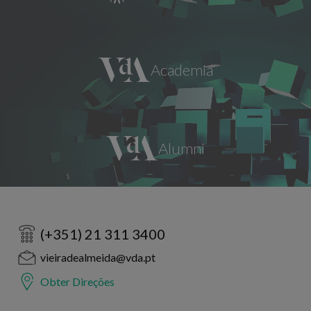
(+351) 21 311 3400
vieiradealmeida@vda.pt
Obter Direções