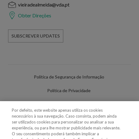
vieiradealmeida@vda.pt
Obter Direções
SUBSCREVER UPDATES
Política de Segurança de Informação
Política de Privacidade
Termos de Utilização
Por defeito, este website apenas utiliza os cookies
necessários à sua navegação. Caso consinta, podem ainda
Política de Cookies
ser utilizados cookies para personalizar ou analisar a sua
experiência, ou para lhe mostrar publicidade mais relevante.
Definições de cookies
O seu consentimento poderá também implicar a