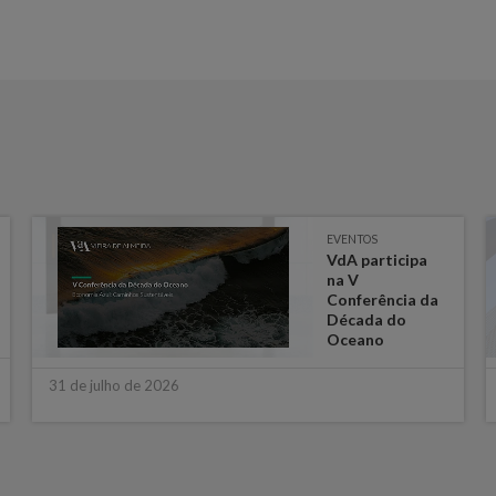
EVENTOS
VdA participa
na V
Conferência da
Década do
Oceano
31 de julho de 2026