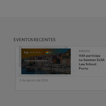
EVENTOS RECENTES
EVENTOS
-
VdA participa
 em
na Summer ELSA
a
Law School
ara
Porto
3 de agosto de 2026