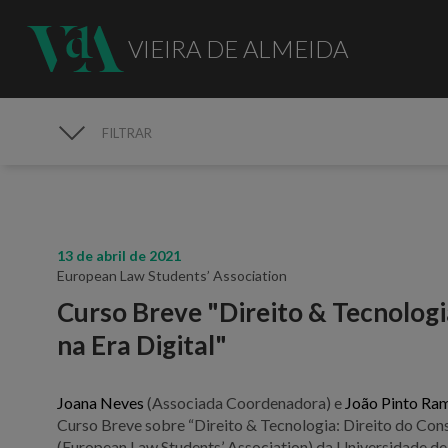
VIEIRA DE ALMEIDA
FILTRAR
MEDIA
13 de abril de 2021
European Law Students’ Association
Curso Breve "Direito & Tecnologi
na Era Digital"
Joana Neves
(Associada Coordenadora) e
João Pinto Ra
Curso Breve sobre “Direito & Tecnologia: Direito do Cons
(European Law Students’ Association) da Universidade de L