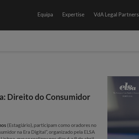
Equipa
Expertise
VdA Legal Partner
a: Direito do Consumidor
mos
(Estagiário), participam como oradores no
umidor na Era Digital”, organizado pela ELSA
isboa, que se realizou nos dias 6 a 8 de abril