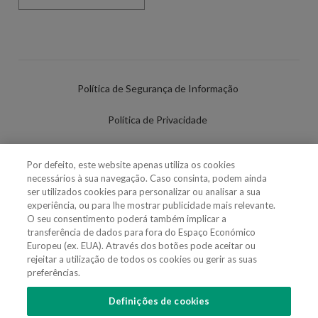
Política de Segurança de Informação
Política de Privacidade
Termos de Utilização
Por defeito, este website apenas utiliza os cookies
necessários à sua navegação. Caso consinta, podem ainda
Política de Cookies
ser utilizados cookies para personalizar ou analisar a sua
experiência, ou para lhe mostrar publicidade mais relevante.
Definições de cookies
O seu consentimento poderá também implicar a
transferência de dados para fora do Espaço Económico
Uso Fraudulento Nome/Marca
Europeu (ex. EUA). Através dos botões pode aceitar ou
rejeitar a utilização de todos os cookies ou gerir as suas
preferências.
Definições de cookies