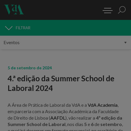
FILTRAR
MEDIA
5 de setembro de 2024
4.ª edição da Summer School de
Laboral 2024
A Área de Prática de Laboral da VdA e a
VdA Academia
,
em parceria com a Associação Académica da Faculdade
de Direito de Lisboa (
AAFDL
), vão realizar a
4ª edição da
Summer School de Laboral
, nos dias
5
e
6
de
setembro
,
a qual irá decorrer em formato presencial, no escritório da