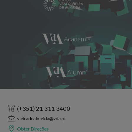
(+351) 21 311 3400
vieiradealmeida@vda.pt
Obter Direções