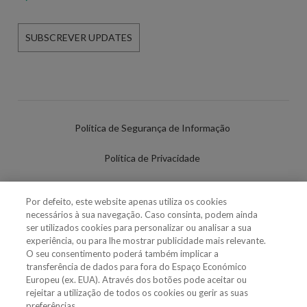
SUBSCREVER UPDATES
Política de Segurança de Informação
Política de Privacidade
Termos de Utilização
Por defeito, este website apenas utiliza os cookies
necessários à sua navegação. Caso consinta, podem ainda
Política de Cookies
ser utilizados cookies para personalizar ou analisar a sua
experiência, ou para lhe mostrar publicidade mais relevante.
Definições de cookies
O seu consentimento poderá também implicar a
transferência de dados para fora do Espaço Económico
Uso Fraudulento Nome/Marca
Europeu (ex. EUA). Através dos botões pode aceitar ou
rejeitar a utilização de todos os cookies ou gerir as suas
preferências.