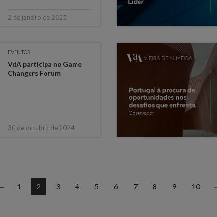
2 de janeiro de 2025
EVENTOS
VdA participa no Game
Changers Forum
30 de outubro de 2024
1
2
3
4
5
6
7
8
9
10