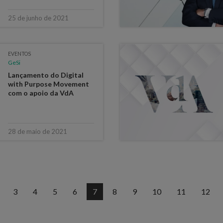
25 de junho de 2021
EVENTOS
GeSi
Lançamento do Digital
with Purpose Movement
com o apoio da VdA
28 de maio de 2021
3
4
5
6
7
8
9
10
11
12