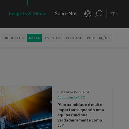
s
Insights & Media
Sobre Nós
PT
HIGHLIGHTS
MEDIA
EVENTOS
PODCAST
PUBLICAÇÕES
NOTÍCIAS & IMPRENSA
Advocatus by ECO
"A proximidade é muito
importante quando uma
equipa funciona
verdadeiramente como
tal"