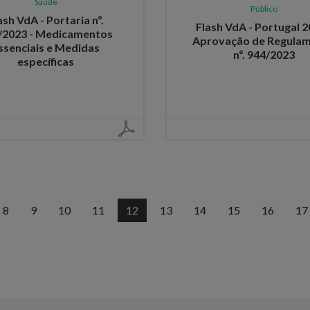
Saúde
Público
ash VdA - Portaria nº.
Flash VdA - Portugal 2
/2023 - Medicamentos
Aprovação de Regula
ssenciais e Medidas
nº. 944/2023
específicas
8
9
10
11
12
13
14
15
16
17