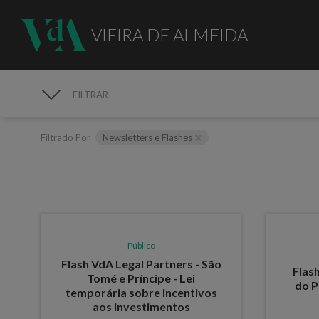
VIEIRA DE ALMEIDA
FILTRAR
PUBLICAÇÕES
Filtrado Por
Newsletters e Flashes
Público
Flash VdA Legal Partners - São
Flas
Tomé e Príncipe - Lei
do P
temporária sobre incentivos
aos investimentos