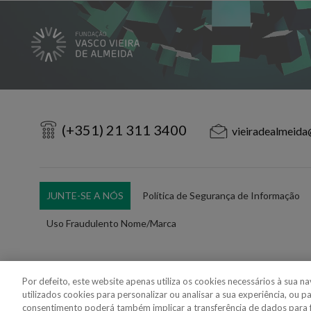
(+351) 21 311 3400
vieiradealmeida
JUNTE-SE A NÓS
Política de Segurança de Informação
Uso Fraudulento Nome/Marca
Por defeito, este website apenas utiliza os cookies necessários à sua 
utilizados cookies para personalizar ou analisar a sua experiência, ou p
Copyright 2018 - 2026 © VdA - Vieira de Almeida & Associados - Sociedade d
consentimento poderá também implicar a transferência de dados para 
Created by
SOFTWAY
.