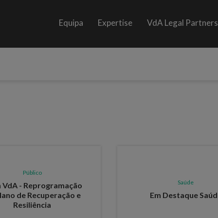
Equipa
Expertise
VdA Legal Partner
Público
Saúde
h VdA - Reprogramação
lano de Recuperação e
Em Destaque Saúd
Resiliência