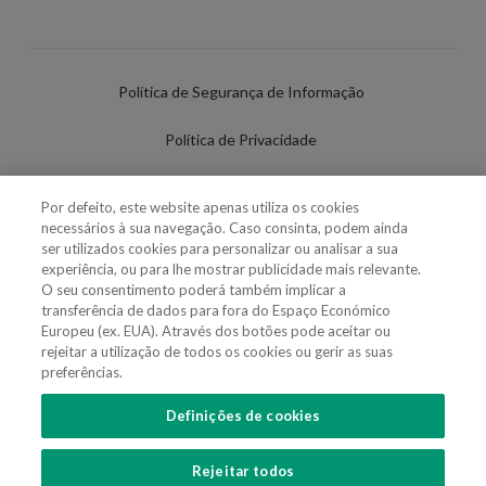
Política de Segurança de Informação
Política de Privacidade
Termos de Utilização
Por defeito, este website apenas utiliza os cookies
necessários à sua navegação. Caso consinta, podem ainda
Política de Cookies
ser utilizados cookies para personalizar ou analisar a sua
experiência, ou para lhe mostrar publicidade mais relevante.
Definições de cookies
O seu consentimento poderá também implicar a
transferência de dados para fora do Espaço Económico
Uso Fraudulento Nome/Marca
Europeu (ex. EUA). Através dos botões pode aceitar ou
rejeitar a utilização de todos os cookies ou gerir as suas
preferências.
Definições de cookies
SIGA-NOS
Rejeitar todos