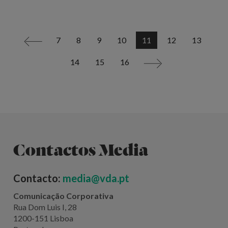
7
8
9
10
11
12
13
<
14
15
16
>
Contactos Media
Contacto:
media@vda.pt
Comunicação Corporativa
Rua Dom Luis I, 28
1200-151 Lisboa