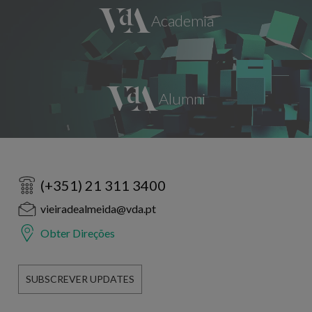
(+351) 21 311 3400
vieiradealmeida@vda.pt
Obter Direções
SUBSCREVER UPDATES