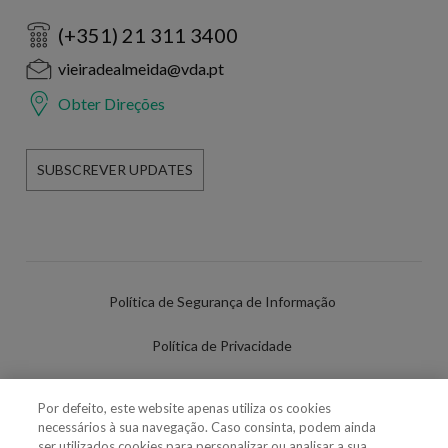
(+351) 21 311 3400
vieiradealmeida@vda.pt
Obter Direções
SUBSCREVER UPDATES
Política de Segurança de Informação
Política de Privacidade
Termos de Utilização
Por defeito, este website apenas utiliza os cookies
necessários à sua navegação. Caso consinta, podem ainda
Política de Cookies
ser utilizados cookies para personalizar ou analisar a sua