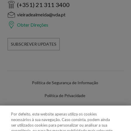
(+351) 21 311 3400
vieiradealmeida@vda.pt
Obter Direções
SUBSCREVER UPDATES
Política de Segurança de Informação
Política de Privacidade
Termos de Utilização
Por defeito, este website apenas utiliza os cookies
necessários à sua navegação. Caso consinta, podem ainda
Política de Cookies
ser utilizados cookies para personalizar ou analisar a sua
experiência, ou para lhe mostrar publicidade mais relevante.