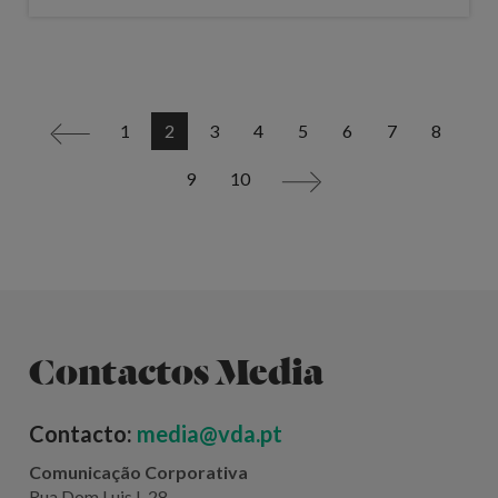
1
2
3
4
5
6
7
8
<
9
10
>
Contactos Media
Contacto:
media@vda.pt
Comunicação Corporativa
Rua Dom Luis I, 28