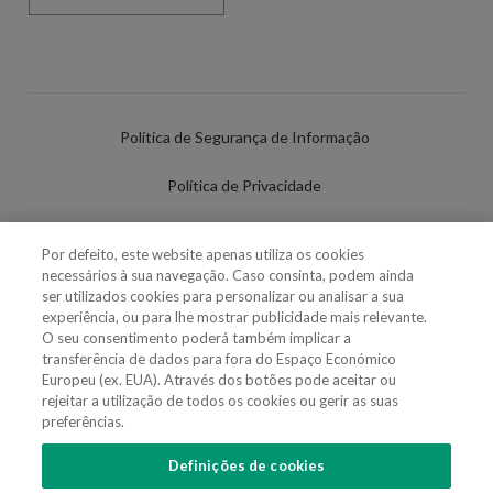
Política de Segurança de Informação
Política de Privacidade
Termos de Utilização
Por defeito, este website apenas utiliza os cookies
necessários à sua navegação. Caso consinta, podem ainda
Política de Cookies
ser utilizados cookies para personalizar ou analisar a sua
experiência, ou para lhe mostrar publicidade mais relevante.
Definições de cookies
O seu consentimento poderá também implicar a
transferência de dados para fora do Espaço Económico
Uso Fraudulento Nome/Marca
Europeu (ex. EUA). Através dos botões pode aceitar ou
rejeitar a utilização de todos os cookies ou gerir as suas
preferências.
Definições de cookies