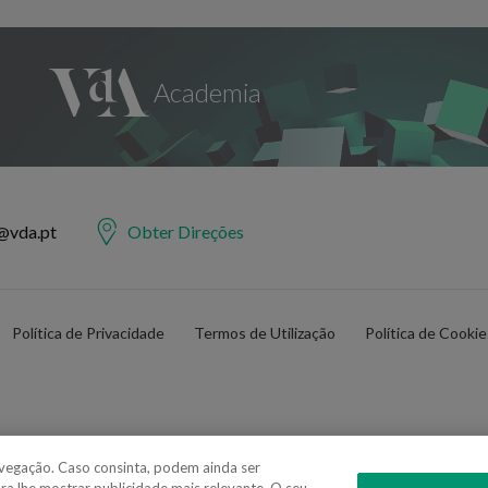
@vda.pt
Obter Direções
Política de Privacidade
Termos de Utilização
Política de Cooki
navegação. Caso consinta, podem ainda ser