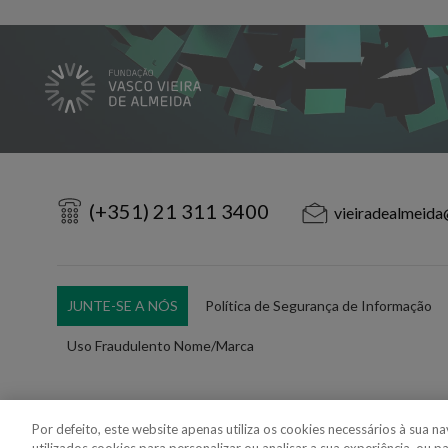
(+351) 21 311 3400
vieiradealmeida
JUNTE-SE A NÓS
Política de Segurança de Informação
Uso Fraudulento Nome/Marca
Por defeito, este website apenas utiliza os cookies necessários à sua 