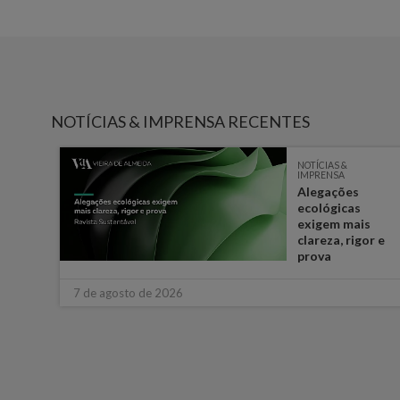
NOTÍCIAS & IMPRENSA RECENTES
NOTÍCIAS &
IMPRENSA
e
Alegações
ém
ecológicas
s
exigem mais
ara o
clareza, rigor e
prova
7 de agosto de 2026